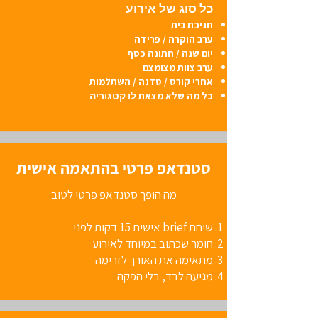
כל סוג של אירוע
חניכת בית
ערב הוקרה / פרידה
יום שנה / חתונה כסף
ערב צוות מצומצם
אחרי קורס / סדנה / השתלמות
לו קטגוריה
כל מה שלא מצאת
סטנדאפ פרטי בהתאמה אישית
מה הופך סטנדאפ פרטי לטוב
שיחת brief אישית 15 דקות לפני
חומר שכתוב במיוחד לאירוע
מתאימה את האורך לזרימה
מגיעה לבד, בלי הפקה