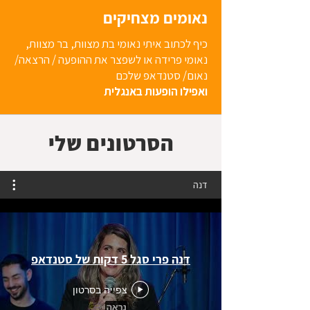
נאומים מצחיקים
כיף לכתוב איתי נאומי בת מצוות, בר מצוות,
נאומי פרידה או לשפצר את ההופעה / הרצאה/
נאום/ סטנדאפ שלכם
ואפילו הופעות באנגלית
הסרטונים שלי
דנה
דנה פרי סגל 5 דקות של סטנדאפ
צפייה בסרטון